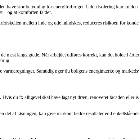
 den have stor betydning for energiforbruget. Uden isolering kan kuld
t – og at komforten falder.
rforskellen mellem inde og ude mindskes, reduceres risikoen for kond
f de mest langsigtede. Når arbejdet udføres korrekt, kan det holde i årt
rbrug.
ere varmeregninger. Samtidig øger du boligens energimærke og markedsvæ
. Hvis du fx alligevel skal have lagt nyt dræn, renoveret facaden eller 
n del af løsningen, kan give markant bedre resultater end enkeltstående