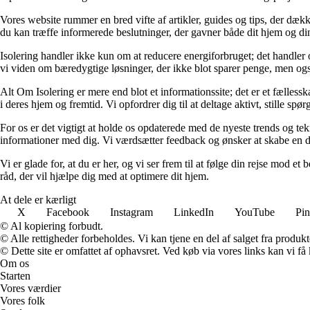
Vores website rummer en bred vifte af artikler, guides og tips, der dækker
du kan træffe informerede beslutninger, der gavner både dit hjem og din
Isolering handler ikke kun om at reducere energiforbruget; det handler 
vi viden om bæredygtige løsninger, der ikke blot sparer penge, men ogs
Alt Om Isolering er mere end blot et informationssite; det er et fælless
i deres hjem og fremtid. Vi opfordrer dig til at deltage aktivt, stille spø
For os er det vigtigt at holde os opdaterede med de nyeste trends og tek
informationer med dig. Vi værdsætter feedback og ønsker at skabe en di
Vi er glade for, at du er her, og vi ser frem til at følge din rejse mod 
råd, der vil hjælpe dig med at optimere dit hjem.
At dele er kærligt
X
Facebook
Instagram
LinkedIn
YouTube
Pin
© Al kopiering forbudt.
© Alle rettigheder forbeholdes. Vi kan tjene en del af salget fra produk
© Dette site er omfattet af ophavsret. Ved køb via vores links kan vi 
Om os
Starten
Vores værdier
Vores folk