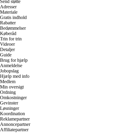
Send støtte
Adresser
Materiale
Gratis indhold
Rabatter
Bedømmelser
Køberåd
Trin for trin
Videoer
Detaljer
Guide
Brug for hjælp
Anmeldelse
Jobopslag
Hjælp med info
Medlem
Min oversigt
Ordning
Omkostninger
Gevinster
Løsninger
Koordination
Reklamepartner
Annoncepartner
Affiliatepartner