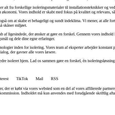
 alt fra forskellige isoleringsmaterialer til installationsteknikker og ve
 økonomi. Vores indhold er skabt med fokus på kvalitet og relevans, så 
også om at skabe et behageligt og sundt indeklima. Vi mener, at alle for
å skåner miljøet.
kab af ligesindede, der ønsker at gøre en forskel. Gennem vores indhold h
rgsmål og dele dine egne erfaringer.
nologier inden for isolering. Vores team af eksperter arbejder konstant 
alog, der gavner alle vores læsere.
et bedre isoleret hjem. Lad os sammen gøre en forskel, én isoleringsløsnin
terest
TikTok
Mail
RSS
ter, der er købt via vores websted som en del af vores affilierede partne
få kommission. Indholdet må kun anvendes med forudgående skriftlig afta