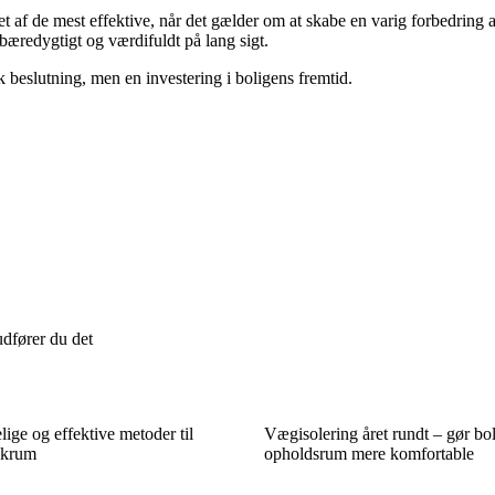
et af de mest effektive, når det gælder om at skabe en varig forbedring a
æredygtigt og værdifuldt på lang sigt.
 beslutning, men en investering i boligens fremtid.
dfører du det
ige og effektive metoder til
Vægisolering året rundt – gør bo
nkrum
opholdsrum mere komfortable