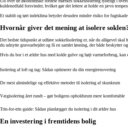
Ud over de økonomiske fordele mærkes sokkelisolering tydeligt i hver
kuldenedfald forsvinder, hvilket gør det lettere at holde en jævn tempera
Et stabilt og tørt indeklima betyder desuden mindre risiko for fugtskad
Hvornår giver det mening at isolere soklen
Det bedste tidspunkt at udføre sokkelisolering er, når du alligevel ska
du udnytte gravearbejdet og få en samlet løsning, der både beskytter og 
Hvis du bor i et ældre hus med kolde gulve og højt varmeforbrug, kan e
Isolering af loft og tag: Sådan optimerer du din energirenovering
De mest almindelige og effektive metoder til isolering af skunkrum
Vægisolering året rundt – gør boligens opholdsrum mere komfortable
Trin-for-trin guide: Sådan planlægger du isolering i dit ældre hus
En investering i fremtidens bolig