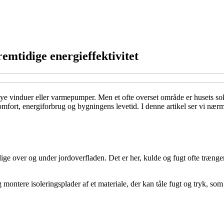
remtidige energieffektivitet
, nye vinduer eller varmepumper. Men et ofte overset område er husets
omfort, energiforbrug og bygningens levetid. I denne artikel ser vi nærme
g lige over og under jordoverfladen. Det er her, kulde og fugt ofte træn
montere isoleringsplader af et materiale, der kan tåle fugt og tryk, so