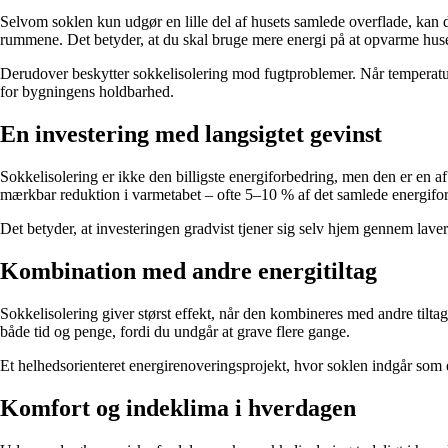
Selvom soklen kun udgør en lille del af husets samlede overflade, kan
rummene. Det betyder, at du skal bruge mere energi på at opvarme huse
Derudover beskytter sokkelisolering mod fugtproblemer. Når temperatu
for bygningens holdbarhed.
En investering med langsigtet gevinst
Sokkelisolering er ikke den billigste energiforbedring, men den er en a
mærkbar reduktion i varmetabet – ofte 5–10 % af det samlede energifo
Det betyder, at investeringen gradvist tjener sig selv hjem gennem lav
Kombination med andre energitiltag
Sokkelisolering giver størst effekt, når den kombineres med andre tiltag
både tid og penge, fordi du undgår at grave flere gange.
Et helhedsorienteret energirenoveringsprojekt, hvor soklen indgår som e
Komfort og indeklima i hverdagen