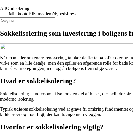
AltOmIsolering
Min konto
Bliv medlem
Nyhedsbrevet
Sokkelisolering som investering i boligens f
Når man taler om energirenovering, tænker de fleste på loftsisolering
virke som en lille detalje, men den spiller en afgørende rolle for både k
kun på varmeregningen, men også i boligens fremtidige værdi.
Hvad er sokkelisolering?
Sokkelisolering handler om at isolere den del af huset, der befinder si
moderne isolering.
Typisk udføres sokkelisolering ved at grave fri omkring fundamentet og 
kuldebroer og mod fugt, der kan trænge ind i væggen.
Hvorfor er sokkelisolering vigtig?