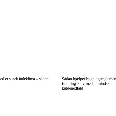
ed et sundt indeklima – sådan
Sådan hjælper bygningsreglemen
isoleringskrav med at mindske t
kuldenedfald