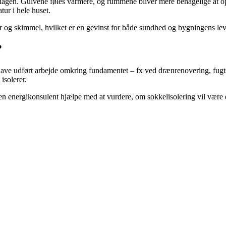
dagen. Gulvene føles varmere, og rummene bliver mere behagelige at op
tur i hele huset.
er og skimmel, hvilket er en gevinst for både sundhed og bygningens lev
?
l have udført arbejde omkring fundamentet – fx ved drænrenovering, fugt
isolerer.
n energikonsulent hjælpe med at vurdere, om sokkelisolering vil være e