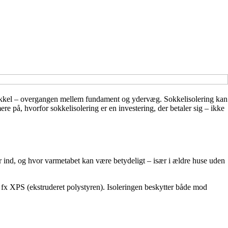
 sokkel – overgangen mellem fundament og ydervæg. Sokkelisolering kan
re på, hvorfor sokkelisolering er en investering, der betaler sig – ikke
ger ind, og hvor varmetabet kan være betydeligt – især i ældre huse uden
m fx XPS (ekstruderet polystyren). Isoleringen beskytter både mod