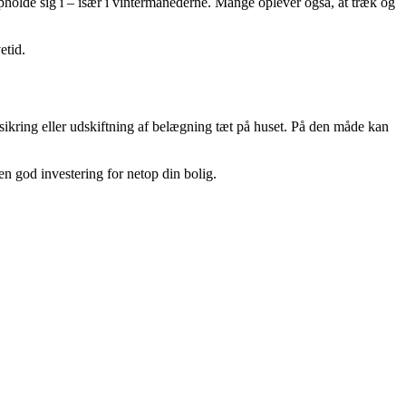
holde sig i – især i vintermånederne. Mange oplever også, at træk og
etid.
sikring eller udskiftning af belægning tæt på huset. På den måde kan
n god investering for netop din bolig.