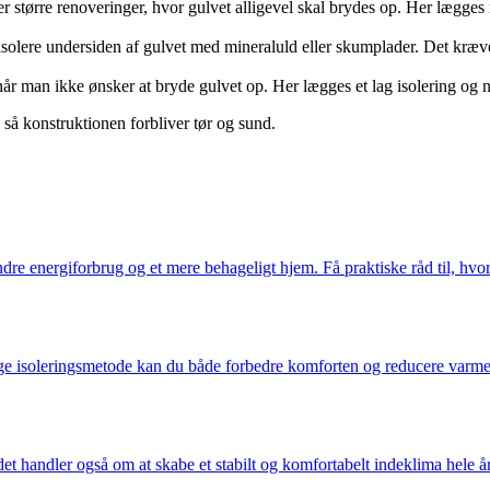
r større renoveringer, hvor gulvet alligevel skal brydes op. Her lægges 
olere undersiden af gulvet med mineraluld eller skumplader. Det kræv
når man ikke ønsker at bryde gulvet op. Her lægges et lag isolering og
, så konstruktionen forbliver tør og sund.
indre energiforbrug og et mere behageligt hjem. Få praktiske råd til, hv
ge isoleringsmetode kan du både forbedre komforten og reducere varmer
t handler også om at skabe et stabilt og komfortabelt indeklima hele år