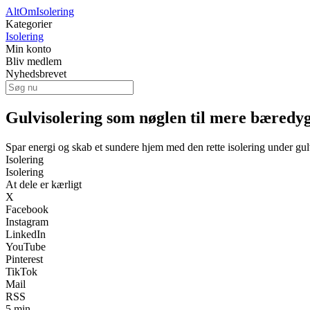
AltOmIsolering
Kategorier
Isolering
Min konto
Bliv medlem
Nyhedsbrevet
Gulvisolering som nøglen til mere bæredygt
Spar energi og skab et sundere hjem med den rette isolering under gul
Isolering
Isolering
At dele er kærligt
X
Facebook
Instagram
LinkedIn
YouTube
Pinterest
TikTok
Mail
RSS
5 min