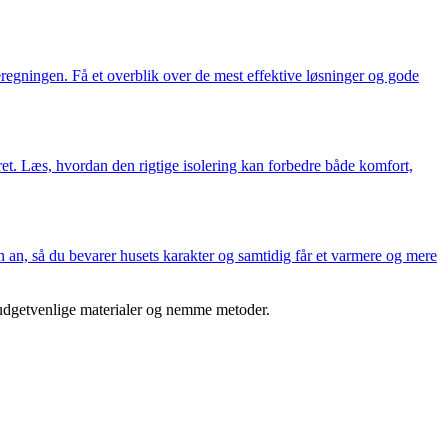
egningen. Få et overblik over de mest effektive løsninger og gode
et. Læs, hvordan den rigtige isolering kan forbedre både komfort,
n an, så du bevarer husets karakter og samtidig får et varmere og mere
d budgetvenlige materialer og nemme metoder.