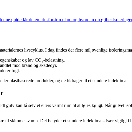
nne guide får du en trin-for-trin plan for, hvordan du griber isoleringe
alernes livscyklus. I dag findes der flere miljøvenlige isoleringsmater
e egenskaber og lav CO₂-belastning.
handlet mod brand og skadedyr.
ulerer fugt.
eller plastbaserede produkter, og de bidrager til et sundere indeklima.
er
 gulv kan få selv et ellers varmt rum til at føles køligt. Når gulvet is
 til skimmelsvamp. Det betyder et sundere indeklima – især vigtigt i bo