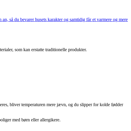
n an, så du bevarer husets karakter og samtidig får et varmere og mere
ialer, som kan erstatte traditionelle produkter.
oleres, bliver temperaturen mere jævn, og du slipper for kolde fødder
liger med børn eller allergikere.