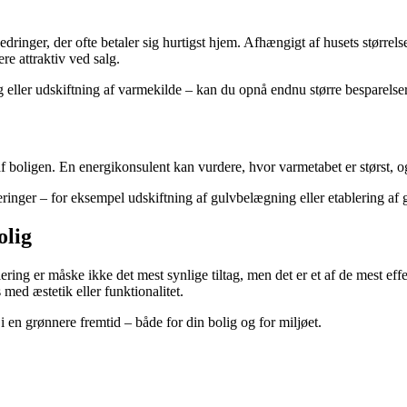
dringer, der ofte betaler sig hurtigst hjem. Afhængigt af husets størrels
e attraktiv ved salg.
g eller udskiftning af varmekilde – kan du opnå endnu større besparelser
 boligen. En energikonsulent kan vurdere, hvor varmetabet er størst, og 
ringer – for eksempel udskiftning af gulvbelægning eller etablering af
olig
ring er måske ikke det mest synlige tiltag, men det er et af de mest ef
ed æstetik eller funktionalitet.
 i en grønnere fremtid – både for din bolig og for miljøet.