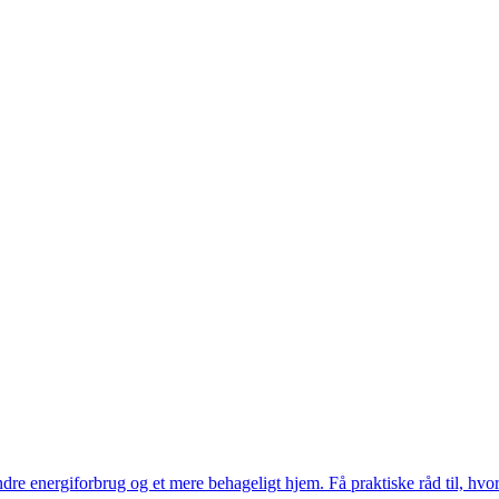
indre energiforbrug og et mere behageligt hjem. Få praktiske råd til, hv