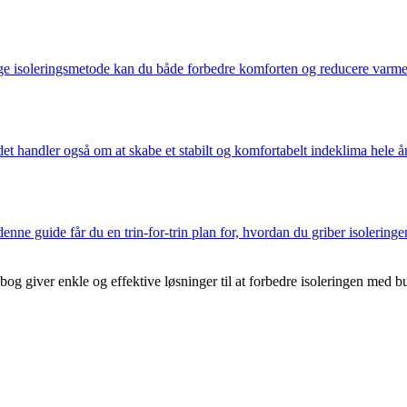
ge isoleringsmetode kan du både forbedre komforten og reducere varmer
t handler også om at skabe et stabilt og komfortabelt indeklima hele år
nne guide får du en trin-for-trin plan for, hvordan du griber isoleringe
e e-bog giver enkle og effektive løsninger til at forbedre isoleringen me