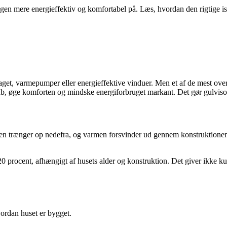
ligen mere energieffektiv og komfortabel på. Læs, hvordan den rigtige i
aget, varmepumper eller energieffektive vinduer. Men et af de mest overs
, øge komforten og mindske energiforbruget markant. Det gør gulvisoleri
lden trænger op nedefra, og varmen forsvinder ud gennem konstruktionen
0 procent, afhængigt af husets alder og konstruktion. Det giver ikke k
hvordan huset er bygget.