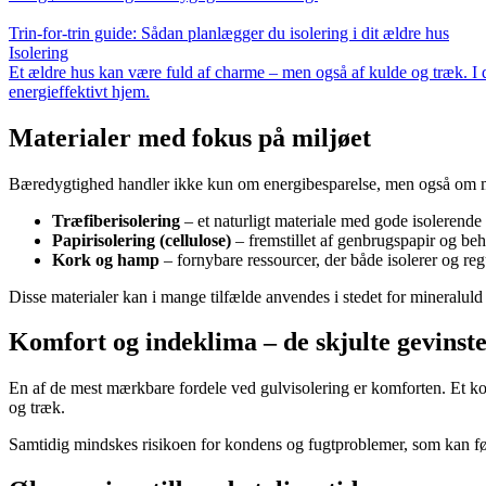
Trin-for-trin guide: Sådan planlægger du isolering i dit ældre hus
Isolering
Et ældre hus kan være fuld af charme – men også af kulde og træk. I de
energieffektivt hjem.
Materialer med fokus på miljøet
Bæredygtighed handler ikke kun om energibesparelse, men også om materi
Træfiberisolering
– et naturligt materiale med gode isolerend
Papirisolering (cellulose)
– fremstillet af genbrugspapir og be
Kork og hamp
– fornybare ressourcer, der både isolerer og reg
Disse materialer kan i mange tilfælde anvendes i stedet for mineraluld 
Komfort og indeklima – de skjulte gevinst
En af de mest mærkbare fordele ved gulvisolering er komforten. Et koldt
og træk.
Samtidig mindskes risikoen for kondens og fugtproblemer, som kan føre