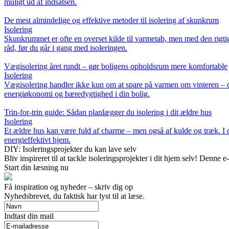
muligt ud af indsatsen.
De mest almindelige og effektive metoder til isolering af skunkrum
Isolering
Skunkrummet er ofte en overset kilde til varmetab, men med den rigti
råd, før du går i gang med isoleringen.
Vægisolering året rundt – gør boligens opholdsrum mere komfortable
Isolering
Vægisolering handler ikke kun om at spare på varmen om vinteren – de
energiøkonomi og bæredygtighed i din bolig.
Trin-for-trin guide: Sådan planlægger du isolering i dit ældre hus
Isolering
Et ældre hus kan være fuld af charme – men også af kulde og træk. I de
energieffektivt hjem.
DIY: Isoleringsprojekter du kan lave selv
Bliv inspireret til at tackle isoleringsprojekter i dit hjem selv! Denn
Start din læsning nu
Få inspiration og nyheder – skriv dig op
Nyhedsbrevet, du faktisk har lyst til at læse.
Indtast din mail