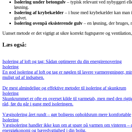
Isolering under betongulv
– typisk relevant ved nybyggeri elle
løsning.
Isolering af krybekælder
– i huse med krybekælder kan man is
gulvet.
Isolering ovenpå eksisterende gulv
– en løsning, der bruges, 
Uanset metode er det vigtigt at sikre korrekt fugtspærre og ventilation
Læs også:
Isolering af loft og tag: Sådan optimerer du din energirenovering
Isolering
En god isolering af loft og tag er nøglen til lavere varmeregninger, m
muligt ud af indsatsen.
De mest almindelige og effektive metoder til isolering af skunkrum
Isolering
Skunkrummet er ofte en overset kilde til varmetab, men med den rigti
råd, før du går i gang med isoleringen.
Vægisolering året rundt – gør boligens opholdsrum mere komfortable
Isolering
Vægisolering handler ikke kun om at spare på varmen om vinteren – de
energiøkonomi og bæredygtighed i din bolig.