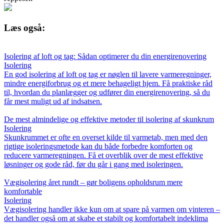
Læs også:
Isolering af loft og tag: Sådan optimerer du din energirenovering
Isolering
En god isolering af loft og tag er nøglen til lavere varmeregninger,
mindre energiforbrug og et mere behageligt hjem. Få praktiske råd
til, hvordan du planlægger og udfører din energirenovering, så du
får mest muligt ud af indsatsen.
De mest almindelige og effektive metoder til isolering af skunkrum
Isolering
Skunkrummet er ofte en overset kilde til varmetab, men med den
rigtige isoleringsmetode kan du både forbedre komforten og
reducere varmeregningen. Få et overblik over de mest effektive
løsninger og gode råd, før du går i gang med isoleringen.
Vægisolering året rundt – gør boligens opholdsrum mere
komfortable
Isolering
Vægisolering handler ikke kun om at spare på varmen om vinteren –
det handler også om at skabe et stabilt og komfortabelt indeklima