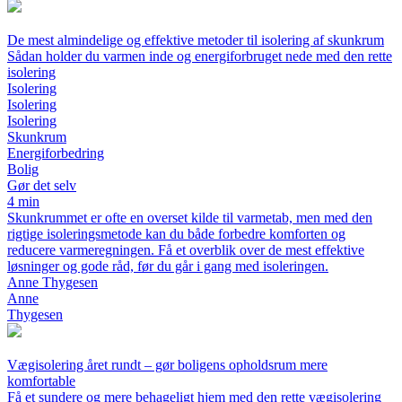
De mest almindelige og effektive metoder til isolering af skunkrum
Sådan holder du varmen inde og energiforbruget nede med den rette
isolering
Isolering
Isolering
Isolering
Skunkrum
Energiforbedring
Bolig
Gør det selv
4 min
Skunkrummet er ofte en overset kilde til varmetab, men med den
rigtige isoleringsmetode kan du både forbedre komforten og
reducere varmeregningen. Få et overblik over de mest effektive
løsninger og gode råd, før du går i gang med isoleringen.
Anne Thygesen
Anne
Thygesen
Vægisolering året rundt – gør boligens opholdsrum mere
komfortable
Få et sundere og mere behageligt hjem med den rette vægisolering