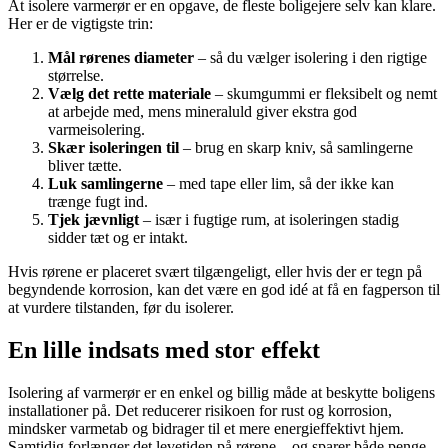
At isolere varmerør er en opgave, de fleste boligejere selv kan klare.
Her er de vigtigste trin:
Mål rørenes diameter
– så du vælger isolering i den rigtige
størrelse.
Vælg det rette materiale
– skumgummi er fleksibelt og nemt
at arbejde med, mens mineraluld giver ekstra god
varmeisolering.
Skær isoleringen til
– brug en skarp kniv, så samlingerne
bliver tætte.
Luk samlingerne
– med tape eller lim, så der ikke kan
trænge fugt ind.
Tjek jævnligt
– især i fugtige rum, at isoleringen stadig
sidder tæt og er intakt.
Hvis rørene er placeret svært tilgængeligt, eller hvis der er tegn på
begyndende korrosion, kan det være en god idé at få en fagperson til
at vurdere tilstanden, før du isolerer.
En lille indsats med stor effekt
Isolering af varmerør er en enkel og billig måde at beskytte boligens
installationer på. Det reducerer risikoen for rust og korrosion,
mindsker varmetab og bidrager til et mere energieffektivt hjem.
Samtidig forlænger det levetiden på rørene – og sparer både penge