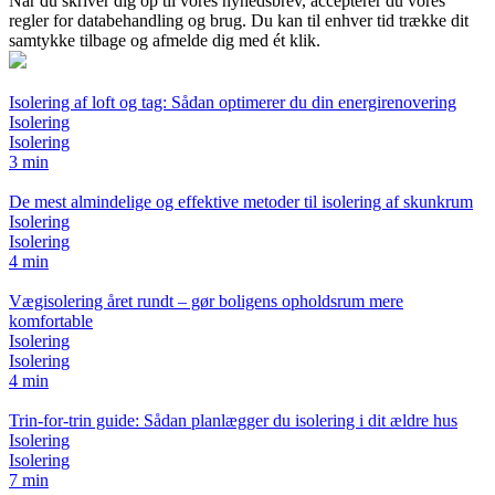
Når du skriver dig op til vores nyhedsbrev, accepterer du vores
regler for databehandling og brug. Du kan til enhver tid trække dit
samtykke tilbage og afmelde dig med ét klik.
Isolering af loft og tag: Sådan optimerer du din energirenovering
Isolering
Isolering
3 min
De mest almindelige og effektive metoder til isolering af skunkrum
Isolering
Isolering
4 min
Vægisolering året rundt – gør boligens opholdsrum mere
komfortable
Isolering
Isolering
4 min
Trin-for-trin guide: Sådan planlægger du isolering i dit ældre hus
Isolering
Isolering
7 min