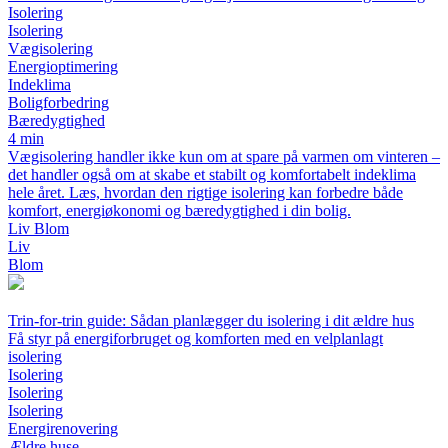
Isolering
Isolering
Vægisolering
Energioptimering
Indeklima
Boligforbedring
Bæredygtighed
4 min
Vægisolering handler ikke kun om at spare på varmen om vinteren –
det handler også om at skabe et stabilt og komfortabelt indeklima
hele året. Læs, hvordan den rigtige isolering kan forbedre både
komfort, energiøkonomi og bæredygtighed i din bolig.
Liv Blom
Liv
Blom
Trin-for-trin guide: Sådan planlægger du isolering i dit ældre hus
Få styr på energiforbruget og komforten med en velplanlagt
isolering
Isolering
Isolering
Isolering
Energirenovering
Ældre huse