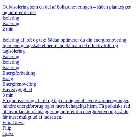
Gulvisolering som en del af boligrenoveringen – sådan planlægger
og udfører du det
Isolering
Isolering
2 min
Isolering af loft og tag: Sådan optimerer du din energirenovering
Spar energi og skab et bedre indeklima med effektiv loft- og
tagisolering
Isolering
Isolering
Isolering
Energiforbedring
Bolig
Energirenovering
Bæredygtighed
3 min
En god isolering af loft og tag er nøglen til lavere varmeregninger,
mindre energiforbrug og et mere behageligt hjem. Få praktiske råd
til, hvordan du planlægger og udfører din energirenovering, så du
får mest muligt ud af indsatsen.
Filip Greve
Filip
Greve