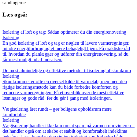
samlingerne.
Læs også:
Isolering af loft og tag: Sådan optimerer du din energirenovering
Isolering
En god isolering af loft og tag er nøglen til lavere varmeregninger,
mindre energiforbrug og et mere behageligt hjem. Få praktiske råd
til, hvordan du planlægger og udfører din energirenovering, så du
får mest muligt ud af indsatsen.
De mest almindelige og effektive metoder til isolering af skunkrum
Isolering
Skunkrummet er ofte en overset kilde til varmetab, men med den
rigtige isoleringsmetode kan du både forbedre komforten og
reducere varmeregningen. Få et overblik over de mest effektive
løsninger og gode råd, før du går i gang med isoleringen.
Vægisolering året rundt – gør boligens opholdsrum mere
komfortable
Isolering
Vægisolering handler ikke kun om at spare på varmen om vinteren –
det handler også om at skabe et stabilt og komfortabelt indeklima
hele året. Læs, hvordan den rigtige isolering kan forbedre både