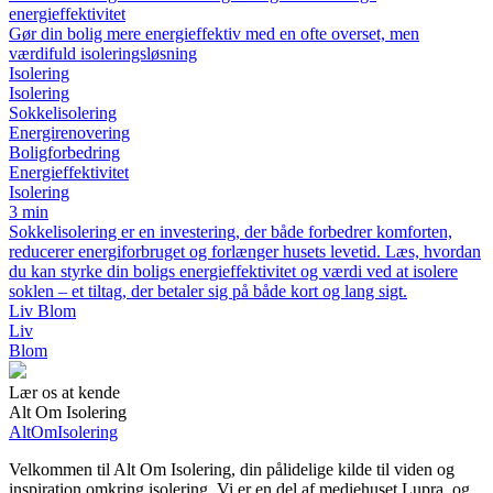
energieffektivitet
Gør din bolig mere energieffektiv med en ofte overset, men
værdifuld isoleringsløsning
Isolering
Isolering
Sokkelisolering
Energirenovering
Boligforbedring
Energieffektivitet
Isolering
3 min
Sokkelisolering er en investering, der både forbedrer komforten,
reducerer energiforbruget og forlænger husets levetid. Læs, hvordan
du kan styrke din boligs energieffektivitet og værdi ved at isolere
soklen – et tiltag, der betaler sig på både kort og lang sigt.
Liv Blom
Liv
Blom
Lær os at kende
Alt Om Isolering
AltOmIsolering
Velkommen til Alt Om Isolering, din pålidelige kilde til viden og
inspiration omkring isolering. Vi er en del af mediehuset Lupra, og