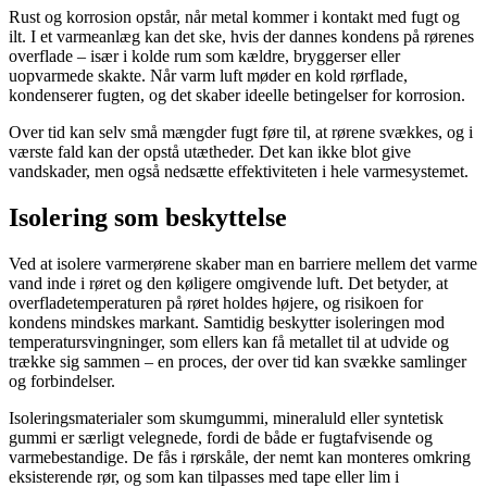
Rust og korrosion opstår, når metal kommer i kontakt med fugt og
ilt. I et varmeanlæg kan det ske, hvis der dannes kondens på rørenes
overflade – især i kolde rum som kældre, bryggerser eller
uopvarmede skakte. Når varm luft møder en kold rørflade,
kondenserer fugten, og det skaber ideelle betingelser for korrosion.
Over tid kan selv små mængder fugt føre til, at rørene svækkes, og i
værste fald kan der opstå utætheder. Det kan ikke blot give
vandskader, men også nedsætte effektiviteten i hele varmesystemet.
Isolering som beskyttelse
Ved at isolere varmerørene skaber man en barriere mellem det varme
vand inde i røret og den køligere omgivende luft. Det betyder, at
overfladetemperaturen på røret holdes højere, og risikoen for
kondens mindskes markant. Samtidig beskytter isoleringen mod
temperatursvingninger, som ellers kan få metallet til at udvide og
trække sig sammen – en proces, der over tid kan svække samlinger
og forbindelser.
Isoleringsmaterialer som skumgummi, mineraluld eller syntetisk
gummi er særligt velegnede, fordi de både er fugtafvisende og
varmebestandige. De fås i rørskåle, der nemt kan monteres omkring
eksisterende rør, og som kan tilpasses med tape eller lim i