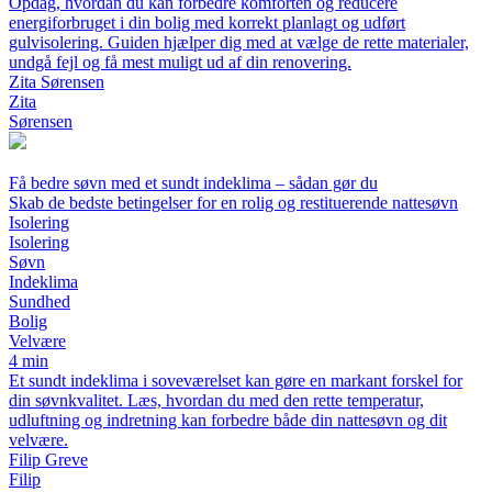
Opdag, hvordan du kan forbedre komforten og reducere
energiforbruget i din bolig med korrekt planlagt og udført
gulvisolering. Guiden hjælper dig med at vælge de rette materialer,
undgå fejl og få mest muligt ud af din renovering.
Zita Sørensen
Zita
Sørensen
Få bedre søvn med et sundt indeklima – sådan gør du
Skab de bedste betingelser for en rolig og restituerende nattesøvn
Isolering
Isolering
Søvn
Indeklima
Sundhed
Bolig
Velvære
4 min
Et sundt indeklima i soveværelset kan gøre en markant forskel for
din søvnkvalitet. Læs, hvordan du med den rette temperatur,
udluftning og indretning kan forbedre både din nattesøvn og dit
velvære.
Filip Greve
Filip