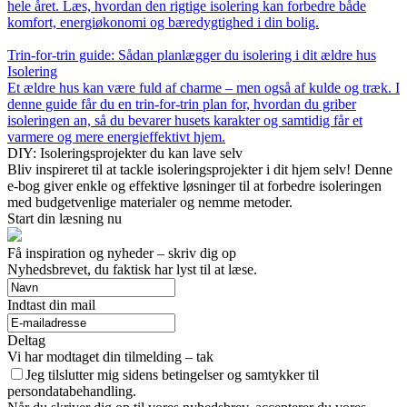
hele året. Læs, hvordan den rigtige isolering kan forbedre både
komfort, energiøkonomi og bæredygtighed i din bolig.
Trin-for-trin guide: Sådan planlægger du isolering i dit ældre hus
Isolering
Et ældre hus kan være fuld af charme – men også af kulde og træk. I
denne guide får du en trin-for-trin plan for, hvordan du griber
isoleringen an, så du bevarer husets karakter og samtidig får et
varmere og mere energieffektivt hjem.
DIY: Isoleringsprojekter du kan lave selv
Bliv inspireret til at tackle isoleringsprojekter i dit hjem selv! Denne
e-bog giver enkle og effektive løsninger til at forbedre isoleringen
med budgetvenlige materialer og nemme metoder.
Start din læsning nu
Få inspiration og nyheder – skriv dig op
Nyhedsbrevet, du faktisk har lyst til at læse.
Indtast din mail
Deltag
Vi har modtaget din tilmelding – tak
Jeg tilslutter mig sidens betingelser og samtykker til
persondatabehandling.