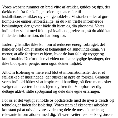
Vores website rummer en bred vifte af artikler, guides og tips, der
dækker alt fra forskellige isoleringsmaterialer til
installationsteknikker og vedligeholdelse. Vi stræber efter at gøre
komplekse emner letforståelige, så du kan træffe informerede
beslutninger, der gavner både dit hjem og din økonomi. Vores
indhold er skabt med fokus på kvalitet og relevans, så du altid kan
finde den information, du har brug for.
Isolering handler ikke kun om at reducere energiforbruget; det
handler også om at skabe et behageligt og sundt indeklima. Vi
mener, at alle fortjener et hjem, hvor de kan føle sig trygge og
komfortable. Derfor deler vi viden om bæredygtige løsninger, der
ikke blot sparer penge, men også skåner miljøet.
Alt Om Isolering er mere end blot et informationssite; det er et
fællesskab af ligesindede, der ønsker at gøre en forskel. Gennem
vores indhold håber vi at inspirere til handling, så flere mennesker
vælger at investere i deres hjem og fremtid. Vi opfordrer dig til at
deltage aktivt, stille spørgsmål og dele dine egne erfaringer.
For os er det vigtigt at holde os opdaterede med de nyeste trends og
teknologier inden for isolering. Vores team af eksperter arbejder
konstant på at udvide vores viden og dele de mest aktuelle og
relevante informationer med dig. Vi værdsætter feedback og ønsker