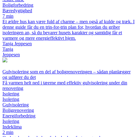
Boligforbedring
Bæredygtighed
7 min
Et ældre hus kan være fuld af charme – men også af kulde og træk. I
denne guide får du en trin-for-trin plan for, hvordan du griber
isoleringen an, så du bevarer husets karakter og samtidig får et
varmere og mere energieffektivt hjem.
Tanja Jeppesen
Tanja
Jeppesen
Gulvisolering som en del af boligrenoveringen – sådan planlægger
og udfører du det
Få varmen helt ned i tæerne med effektiv gulvisolering under din
renovering
Isolering
Isolering
Gulvisolering
Boligrenovering
Energiforbedring
Isolering
Indeklima
2 min