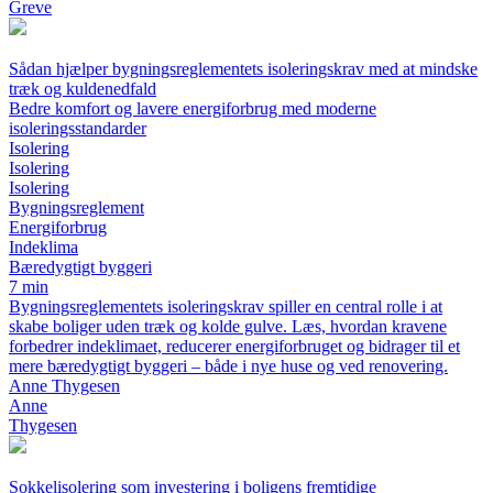
Greve
Sådan hjælper bygningsreglementets isoleringskrav med at mindske
træk og kuldenedfald
Bedre komfort og lavere energiforbrug med moderne
isoleringsstandarder
Isolering
Isolering
Isolering
Bygningsreglement
Energiforbrug
Indeklima
Bæredygtigt byggeri
7 min
Bygningsreglementets isoleringskrav spiller en central rolle i at
skabe boliger uden træk og kolde gulve. Læs, hvordan kravene
forbedrer indeklimaet, reducerer energiforbruget og bidrager til et
mere bæredygtigt byggeri – både i nye huse og ved renovering.
Anne Thygesen
Anne
Thygesen
Sokkelisolering som investering i boligens fremtidige