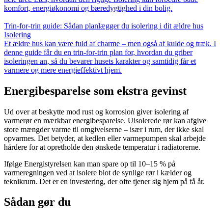
komfort, energiøkonomi og bæredygtighed i din bolig.
Trin-for-trin guide: Sådan planlægger du isolering i dit ældre hus
Isolering
Et ældre hus kan være fuld af charme – men også af kulde og træk. I
denne guide får du en trin-for-trin plan for, hvordan du griber
isoleringen an, så du bevarer husets karakter og samtidig får et
varmere og mere energieffektivt hjem.
Energibesparelse som ekstra gevinst
Ud over at beskytte mod rust og korrosion giver isolering af
varmerør en mærkbar energibesparelse. Uisolerede rør kan afgive
store mængder varme til omgivelserne – især i rum, der ikke skal
opvarmes. Det betyder, at kedlen eller varmepumpen skal arbejde
hårdere for at opretholde den ønskede temperatur i radiatorerne.
Ifølge Energistyrelsen kan man spare op til 10–15 % på
varmeregningen ved at isolere blot de synlige rør i kælder og
teknikrum. Det er en investering, der ofte tjener sig hjem på få år.
Sådan gør du