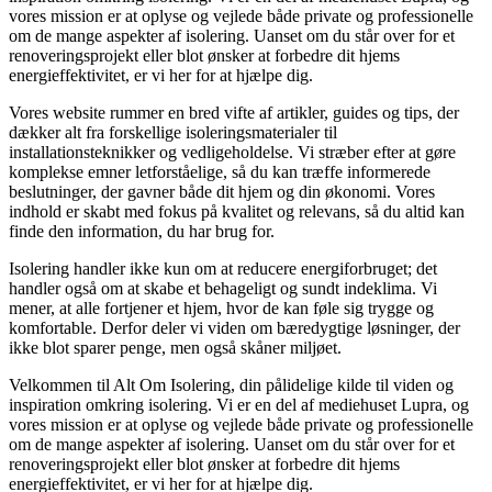
vores mission er at oplyse og vejlede både private og professionelle
om de mange aspekter af isolering. Uanset om du står over for et
renoveringsprojekt eller blot ønsker at forbedre dit hjems
energieffektivitet, er vi her for at hjælpe dig.
Vores website rummer en bred vifte af artikler, guides og tips, der
dækker alt fra forskellige isoleringsmaterialer til
installationsteknikker og vedligeholdelse. Vi stræber efter at gøre
komplekse emner letforståelige, så du kan træffe informerede
beslutninger, der gavner både dit hjem og din økonomi. Vores
indhold er skabt med fokus på kvalitet og relevans, så du altid kan
finde den information, du har brug for.
Isolering handler ikke kun om at reducere energiforbruget; det
handler også om at skabe et behageligt og sundt indeklima. Vi
mener, at alle fortjener et hjem, hvor de kan føle sig trygge og
komfortable. Derfor deler vi viden om bæredygtige løsninger, der
ikke blot sparer penge, men også skåner miljøet.
Velkommen til Alt Om Isolering, din pålidelige kilde til viden og
inspiration omkring isolering. Vi er en del af mediehuset Lupra, og
vores mission er at oplyse og vejlede både private og professionelle
om de mange aspekter af isolering. Uanset om du står over for et
renoveringsprojekt eller blot ønsker at forbedre dit hjems
energieffektivitet, er vi her for at hjælpe dig.