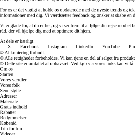
For os er det vigtigt at holde os opdaterede med de nyeste trends og tek
informationer med dig. Vi værdsætter feedback og ønsker at skabe en di
Vi er glade for, at du er her, og vi ser frem til at følge din rejse mod 
råd, der vil hjælpe dig med at optimere dit hjem.
At dele er kærligt
X
Facebook
Instagram
LinkedIn
YouTube
Pin
© Al kopiering forbudt.
© Alle rettigheder forbeholdes. Vi kan tjene en del af salget fra produk
© Dette site er omfattet af ophavsret. Ved køb via vores links kan vi 
Om os
Starten
Vores værdier
Vores folk
Send støtte
Adresser
Materiale
Gratis indhold
Rabatter
Bedømmelser
Køberåd
Trin for trin
Videoer