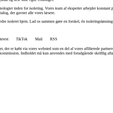
nologier inden for isolering. Vores team af eksperter arbejder konstant 
alog, der gavner alle vores læsere.
et bedre isoleret hjem. Lad os sammen gøre en forskel, én isoleringsløsnin
terest
TikTok
Mail
RSS
ter, der er købt via vores websted som en del af vores affilierede partne
få kommission. Indholdet må kun anvendes med forudgående skriftlig afta