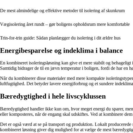
De mest almindelige og effektive metoder til isolering af skunkrum
Vægisolering året rundt – gør boligens opholdsrum mere komfortable
Trin-for-trin guide: Sådan planlægger du isolering i dit ældre hus
Energibesparelse og indeklima i balance
En kombineret isoleringsløsning kan give et mere stabilt og behageligt
Samtidig bidrager de til en jævn temperatur i boligen, fordi de har en 
Når du kombinerer disse materialer med mere kompakte isoleringstyper so
luftfugtighed. Det betyder lavere energiforbrug og et sundere indeklima
Bæredygtighed i hele livscyklussen
Bæredygtighed handler ikke kun om, hvor meget energi du sparer, men o
eller komposteres, når de engang skal udskiftes. Ved at kombinere dem
Det er også værd at se på transport og produktion. Lokalt producerede 
kombineret løsning giver dig mulighed for at vælge de mest bæredygtige 