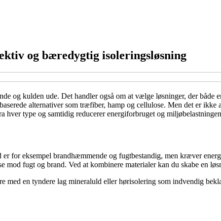
ktiv og bæredygtig isoleringsløsning
inde og kulden ude. Det handler også om at vælge løsninger, der både e
iobaserede alternativer som træfiber, hamp og cellulose. Men det er ikke 
fra hver type og samtidig reducerer energiforbruget og miljøbelastningen
ld er for eksempel brandhæmmende og fugtbestandig, men kræver energi 
se mod fugt og brand. Ved at kombinere materialer kan du skabe en løs
re med en tyndere lag mineraluld eller hørisolering som indvendig bek