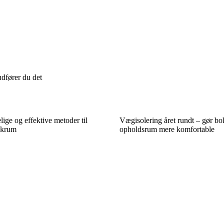
dfører du det
ige og effektive metoder til
Vægisolering året rundt – gør bo
nkrum
opholdsrum mere komfortable