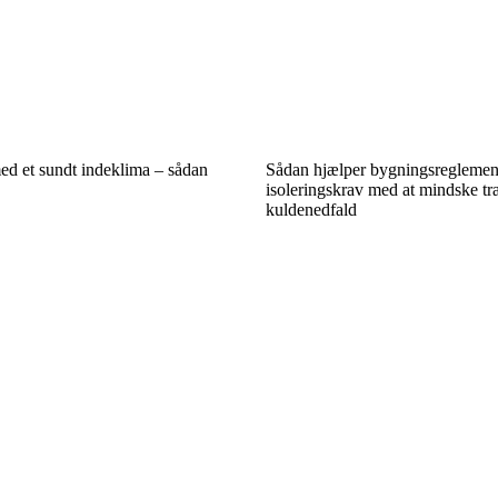
ed et sundt indeklima – sådan
Sådan hjælper bygningsreglemen
isoleringskrav med at mindske t
kuldenedfald