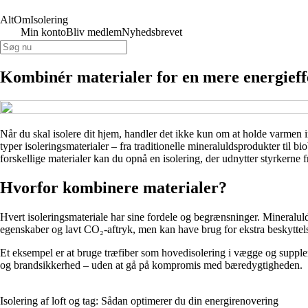
AltOmIsolering
Min konto
Bliv medlem
Nyhedsbrevet
Kombinér materialer for en mere energieffe
Når du skal isolere dit hjem, handler det ikke kun om at holde varmen 
typer isoleringsmaterialer – fra traditionelle mineraluldsprodukter til b
forskellige materialer kan du opnå en isolering, der udnytter styrkerne 
Hvorfor kombinere materialer?
Hvert isoleringsmateriale har sine fordele og begrænsninger. Mineralu
egenskaber og lavt CO₂-aftryk, men kan have brug for ekstra beskyttel
Et eksempel er at bruge træfiber som hovedisolering i vægge og supple
og brandsikkerhed – uden at gå på kompromis med bæredygtigheden.
Isolering af loft og tag: Sådan optimerer du din energirenovering