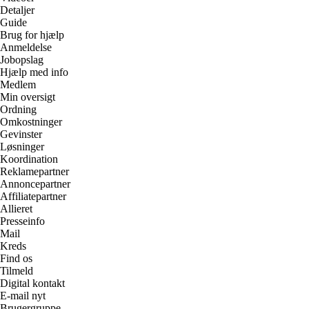
Detaljer
Guide
Brug for hjælp
Anmeldelse
Jobopslag
Hjælp med info
Medlem
Min oversigt
Ordning
Omkostninger
Gevinster
Løsninger
Koordination
Reklamepartner
Annoncepartner
Affiliatepartner
Allieret
Presseinfo
Mail
Kreds
Find os
Tilmeld
Digital kontakt
E-mail nyt
Brugergruppe