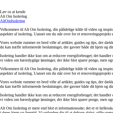
Lær os at kende
Alt Om Isolering
AltOmIsolering
Velkommen til Alt Om Isolering, din pålidelige kilde til viden og inspi
aspekter af isolering. Uanset om du står over for et renoveringsprojekt el
Vores website rummer en bred vifte af artikler, guides og tips, der dækker
du kan træffe informerede beslutninger, der gavner både dit hjem og din
Isolering handler ikke kun om at reducere energiforbruget; det handler 
vi viden om bæredygtige løsninger, der ikke blot sparer penge, men ogs
Velkommen til Alt Om Isolering, din pålidelige kilde til viden og inspi
aspekter af isolering. Uanset om du står over for et renoveringsprojekt el
Vores website rummer en bred vifte af artikler, guides og tips, der dækker
du kan træffe informerede beslutninger, der gavner både dit hjem og din
Isolering handler ikke kun om at reducere energiforbruget; det handler 
vi viden om bæredygtige løsninger, der ikke blot sparer penge, men ogs
Alt Om Isolering er mere end blot et informationssite; det er et fælless
i deres hjem og fremtid. Vi opfordrer dig til at deltage aktivt, stille spø