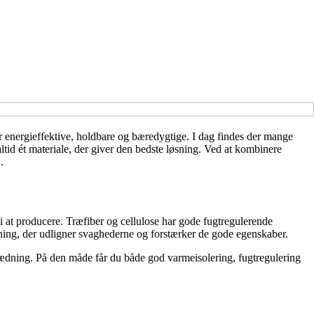
r energieffektive, holdbare og bæredygtige. I dag findes der mange
altid ét materiale, der giver den bedste løsning. Ved at kombinere
.
at producere. Træfiber og cellulose har gode fugtregulerende
ning, der udligner svaghederne og forstærker de gode egenskaber.
lædning. På den måde får du både god varmeisolering, fugtregulering