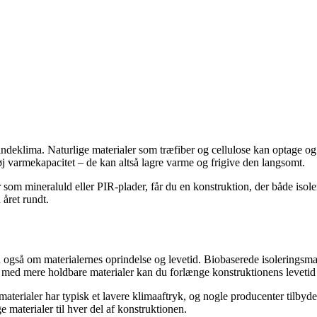
 indeklima. Naturlige materialer som træfiber og cellulose kan optage 
høj varmekapacitet – de kan altså lagre varme og frigive den langsomt.
m mineraluld eller PIR-plader, får du en konstruktion, der både isolere
 året rundt.
gså om materialernes oprindelse og levetid. Biobaserede isoleringsmate
 med mere holdbare materialer kan du forlænge konstruktionens levetid 
materialer har typisk et lavere klimaaftryk, og nogle producenter tilb
materialer til hver del af konstruktionen.