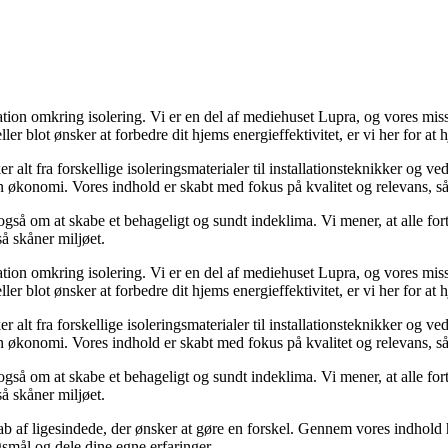
ration omkring isolering. Vi er en del af mediehuset Lupra, og vores mi
ler blot ønsker at forbedre dit hjems energieffektivitet, er vi her for at 
 alt fra forskellige isoleringsmaterialer til installationsteknikker og ve
 økonomi. Vores indhold er skabt med fokus på kvalitet og relevans, så 
også om at skabe et behageligt og sundt indeklima. Vi mener, at alle for
å skåner miljøet.
ration omkring isolering. Vi er en del af mediehuset Lupra, og vores mi
ler blot ønsker at forbedre dit hjems energieffektivitet, er vi her for at 
 alt fra forskellige isoleringsmaterialer til installationsteknikker og ve
 økonomi. Vores indhold er skabt med fokus på kvalitet og relevans, så 
også om at skabe et behageligt og sundt indeklima. Vi mener, at alle for
å skåner miljøet.
kab af ligesindede, der ønsker at gøre en forskel. Gennem vores indhold h
rgsmål og dele dine egne erfaringer.