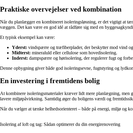
Praktiske overvejelser ved kombination
Når du planlægger en kombineret isoleringsløsning, er det vigtigt at t
væggen. Det kan være en god idé at rådføre sig med en byggesagkyndig
Et typisk eksempel kan være:
Yderst:
vindspærre og træfiberplader, der beskytter mod vind og
Midterst:
mineraluld eller cellulose som hovedisolering.
Inderst:
dampspærre og hørisolering, der regulerer fugt og forbe
Denne opbygning giver både god isoleringsevne, fugtstyring og lydkom
En investering i fremtidens bolig
At kombinere isoleringsmaterialer kræver lidt mere planlægning, men ge
lavere miljøpåvirkning. Samtidig øger du boligens værdi og fremtidssi
Når du vælger at tænke helhedsorienteret – både på energi, miljø og k
Isolering af loft og tag: Sådan optimerer du din energirenovering